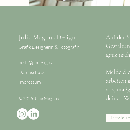
Julia Magnus Design
Auf der S
Gestaltu
Grafik Designerin & Fotografin
ganz nac
hello@jmdesign.at
Melde dic
Datenschutz
arbeiten 
Impressum
aus, maßg
deinen W
© 2025 Julia Magnus
Termin an