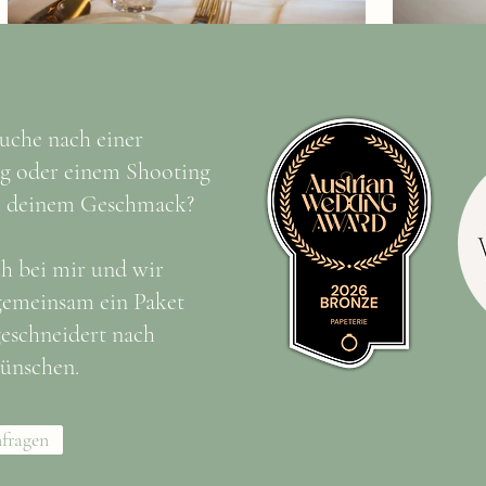
uche nach einer
ng oder einem Shooting
h deinem Geschmack?
h bei mir und wir
gemeinsam ein Paket
eschneidert nach
ünschen.
fragen